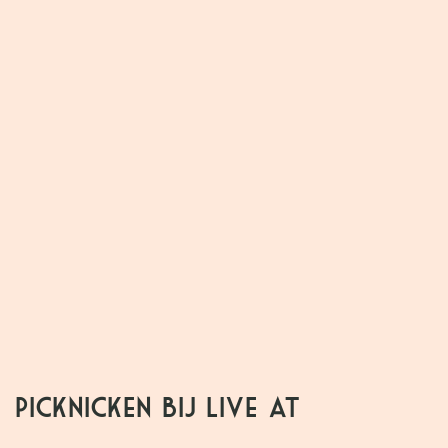
18:00
Deuren open
19:00 Peter Harper
20:00 Felipe / 20:00 Noonzy
Xavier Rudd
Picknicken bij Live at