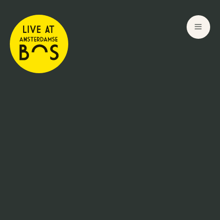
15
17
Aug
Aug