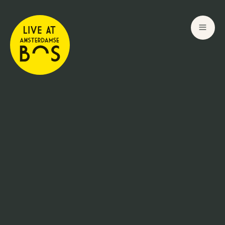
3
May