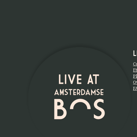
L
C
E
P
O
F