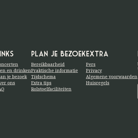
inks
Plan je bezoek
Extra
oncerten
Bereikbaarheid
Pers
ten en drinken
Praktische informatie
Privacy
lan je bezoek
Tijdschema
Algemene voorwaarden
ver ons
Extra tips
Huisregels
AQ
Rolstoelfaciliteiten