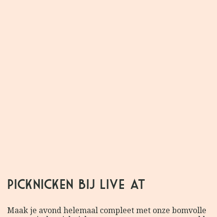
18:00
Deuren open
19:00 YORI
19:45: Mannequin Death Squad
20:45: Nena
Picknicken bij Live at
Maak je avond helemaal compleet met onze bomvolle