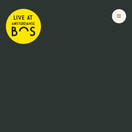
25
25
Sep
Sep